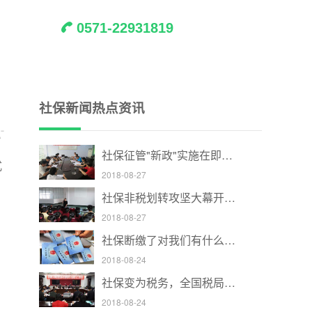
0571-22931819
社保新闻热点资讯
社保征管"新政"实施在即企业期待"合规降费"齐步走
式
2018-08-27
社保非税划转攻坚大幕开启 "三定"制定进入收尾阶段
2018-08-27
社保断缴了对我们有什么影响 严重的可能需要重新再来
2018-08-24
社保变为税务，全国税局掀起一轮追缴热潮
2018-08-24